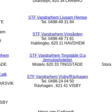
Grannbyn, 620 34 LÄRBRO
STF Vandrarhem Ljugarn Hemse
TE
Tel. 0498-49 31 84
hem
STF Vandrarhem Vingården
Tel. 0498-48 71 61
O
Hablingbo, 620 11 HAVDHEM
arhem
STF Vandrarhem Tingstäde G:a
Jernvägshotellet,
TÄDE
Mistelv. 620 33 TINGSTÄDE
Stora
Café
STF Vandrarhem Visby/Rävhagen
Tel. 0498-24 04 50
MARSVIK
Rävhagen , 621 41 VISBY
ISBY