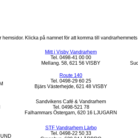
r hemsidor. Klicka på namnet för att komma till vandrarhemmet
Mitt i Visby Vandrarhem
Tel. 0498-41 00 00
Mellang. 58, 621 56 VISBY
Sud
Route 140
Tel. 0498-29 60 25
EM
Bjärs Västerhejde, 621 48 VISBY
Sandvikens Café & Vandrarhem
N
Tel. 0498-521 78
Falhammars Östergarn, 620 16 LJUGARN
STF Vandrarhem Lärbo
Tel. 0498-22 50 33
ÖSUND