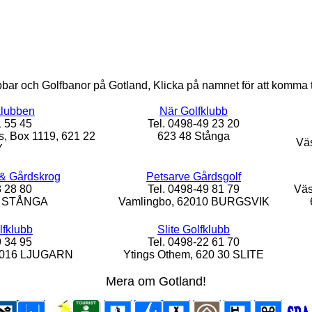
bbar och Golfbanor på Gotland, Klicka på namnet för att komma t
klubben
När Golfklubb
1 55 45
Tel. 0498-49 23 20
s, Box 1119, 621 22
623 48 Stånga
Väs
Y
& Gårdskrog
Petsarve Gårdsgolf
8 28 80
Tel. 0498-49 81 79
Väs
13 STÅNGA
Vamlingbo, 62010 BURGSVIK
lfklubb
Slite Golfklubb
9 34 95
Tel. 0498-22 61 70
62016 LJUGARN
Ytings Othem, 620 30 SLITE
Mera om Gotland!