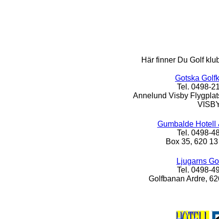
Här finner Du Golf klu
Gotska Golf
Tel. 0498-2
Annelund Visby Flygplat
VISB
Gumbalde Hotell 
Tel. 0498-4
Box 35, 620 
Ljugarns Go
Tel. 0498-4
Golfbanan Ardre, 