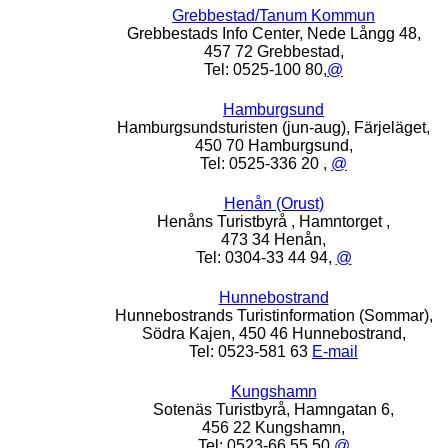
Grebbestad/Tanum Kommun
Grebbestads Info Center, Nede Långg 48,
457 72 Grebbestad,
Tel: 0525-100 80,
@
Hamburgsund
Hamburgsundsturisten (jun-aug), Färjeläget,
450 70 Hamburgsund,
Tel: 0525-336 20 ,
@
Henån (Orust)
Henåns Turistbyrå , Hamntorget ,
473 34 Henån,
Tel: 0304-33 44 94,
@
Hunnebostrand
Hunnebostrands Turistinformation (Sommar),
Södra Kajen, 450 46 Hunnebostrand,
Tel: 0523-581 63
E-mail
Kungshamn
Sotenäs Turistbyrå, Hamngatan 6,
456 22 Kungshamn,
Tel: 0523-66 55 50
@