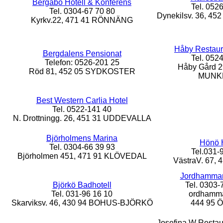
Bergabo Hotell & Konferens
Tel. 052
Tel. 0304-67 70 80
Dynekilsv. 36, 4
Kyrkv.22, 471 41 RÖNNÄNG
Håby Restaur
Bergdalens Pensionat
Tel. 052
Telefon: 0526-201 25
Håby Gård 2
Röd 81, 452 05 SYDKOSTER
MUNK
Best Western Carlia Hotel
Tel. 0522-141 40
N. Drottningg. 26, 451 31 UDDEVALLA
Björholmens Marina
Hönö H
Tel. 0304-66 39 93
Tel.031-
Björholmen 451, 471 91 KLÖVEDAL
VästraV. 67,
Jordhammar
Björkö Badhotell
Tel. 0303-
Tel. 031-96 16 10
ordhamma
Skarviksv. 46, 430 94 BOHUS-BJÖRKÖ
444 95
Josefina W Restau