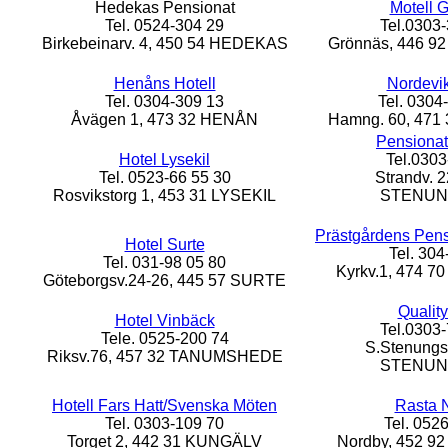
Hedekas Pensionat
Motell G
Tel. 0524-304 29
Tel.0303-
Birkebeinarv. 4, 450 54 HEDEKAS
Grönnäs, 446 
Henåns Hotell
Nordevik
Tel. 0304-309 13
Tel. 0304
Åvägen 1, 473 32 HENÅN
Hamng. 60, 47
Pensionat
Hotel Lysekil
Tel.0303
Tel. 0523-66 55 30
Strandv. 2
Rosvikstorg 1, 453 31 LYSEKIL
STENU
Prästgårdens Pens
Hotel Surte
Tel. 304
Tel. 031-98 05 80
Kyrkv.1, 474 
Göteborgsv.24-26, 445 57 SURTE
Quality
Hotel Vinbäck
Tel.0303-
Tele. 0525-200 74
S.Stenungs
Riksv.76, 457 32 TANUMSHEDE
STENU
Hotell Fars Hatt/Svenska Möten
Rasta 
Tel. 0303-109 70
Tel. 052
Torget 2, 442 31 KUNGÄLV
Nordby, 452 