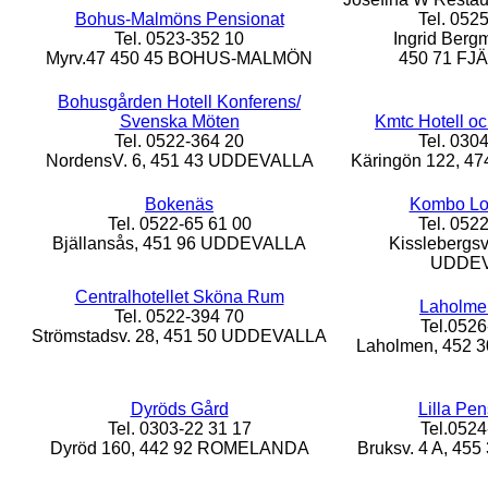
Bohus-Malmöns Pensionat
Tel. 052
Tel. 0523-352 10
Ingrid Berg
Myrv.47 450 45 BOHUS-MALMÖN
450 71 F
Bohusgården Hotell
Konferens/
Svenska Möten
Kmtc Hotell o
Tel. 0522-364 20
Tel. 030
NordensV. 6, 451 43 UDDEVALLA
Käringön 122, 4
Bokenäs
Kombo Log
Tel. 0522-65 61 00
Tel. 052
Bjällansås, 451 96 UDDEVALLA
Kisslebergsv
UDDE
Centralhotellet Sköna Rum
Laholmen
Tel. 0522-394 70
Tel.0526
Strömstadsv. 28, 451 50 UDDEVALLA
Laholmen, 452
Dyröds Gård
Lilla Pen
Tel. 0303-22 31 17
Tel.0524
Dyröd 160, 442 92 ROMELANDA
Bruksv. 4 A, 4