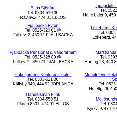
Ljungskile T
Ellös Sjögård
Tel. 052
Tel. 0304-510 30
Hälle Lider 9, 4
Ravinv.2, 474 31 ELLÖS
Fjällbacka Fyren
Lökebergs Kon
Tel. 0525-320 01
@
Tel. 0303
Falkev. 2, 450 71 FJÄLLBACKA
Lökeberg, 4
Fjällbacka Pensionat & Vandrarhem
Marstrands
Tel. 0525-328 80
@
Tel. 030
Falkev. 2., 450 71 FJÄLLBACKA
Hamng.23, 440
Hakefjordens Konferens Hotell
Meholmens Hotell
Tel. 0303-521 38
S
Källsby 340, 444 92 JÖRLANDA
Tel. 0523
Hotellg.26, 4
Handelsman Flink
Tel. 0304-550 51
Mollösunds
Flatön 8501, 474 91 ELLÖS
Tel. 030
Kyrkv. 9, 474