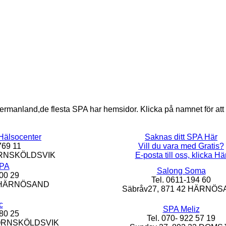
ngermanland,de flesta SPA har hemsidor. Klicka på namnet för at
Hälsocenter
Saknas ditt SPA Här
769 11
Vill du vara med Gratis?
 ÖRNSKÖLDSVIK
E-posta till oss, klicka Hä
SPA
Salong Soma
200 29
Tel. 0611-194 60
40 HÄRNÖSAND
Säbråv27, 871 42 HÄRNÖ
c
SPA Meliz
180 25
Tel. 070- 922 57 19
3 ÖRNSKÖLDSVIK