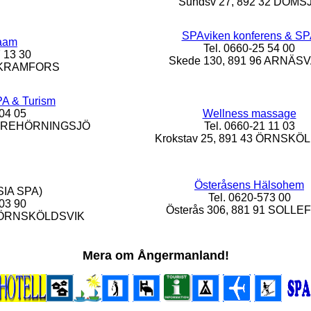
Sundsv 27, 892 32 DOMS
SPAviken konferens & S
raam
Tel. 0660-25 54 00
7 13 30
Skede 130, 891 96 ARNÄS
0 KRAMFORS
PA & Turism
204 05
Wellness massage
54 TREHÖRNINGSJÖ
Tel. 0660-21 11 03
Krokstav 25, 891 43 ÖRNSKÖ
Österåsens Hälsohem
SIA SPA)
Tel. 0620-573 00
103 90
Österås 306, 881 91 SOLLE
32 ÖRNSKÖLDSVIK
Mera om Ångermanland!