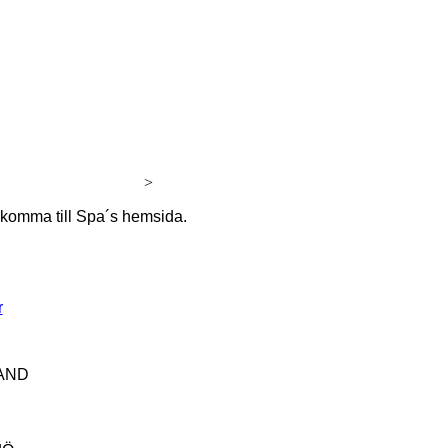
>
t komma till Spa´s hemsida.
r
SAND