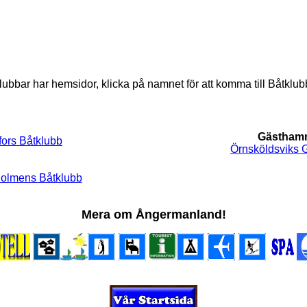
lubbar har hemsidor, klicka på namnet för att komma till Båtkl
Gästham
ors Båtklubb
Örnsköldsviks
lmens Båtklubb
Mera om Ångermanland!