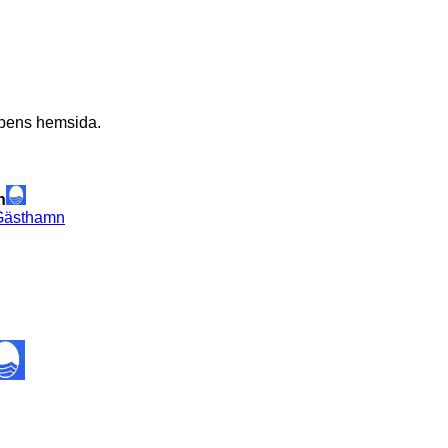
ubbens hemsida.
n
 Gästhamn