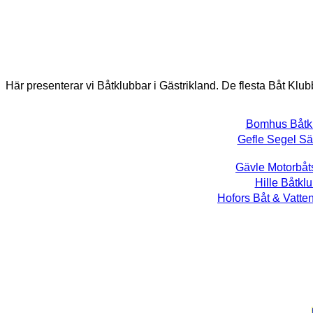
Här presenterar vi Båtklubbar i Gästrikland
. De flesta Båt Klu
Bomhus Båtk
Gefle Segel Sä
Gävle Motorbåt
Hille Båtkl
Hofors Båt & Vatte