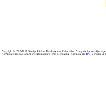
Copyright © 2005-2017 Sverige Länkar, Alla rättigheter förbehålles. Sverigelankar.se säljer inget
Kontakta respektive arrangör/organisation för mer information . Kontakta oss
HÄR
Senaste uppd