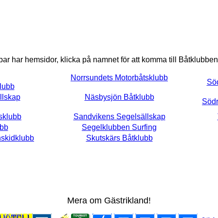
bbar har hemsidor, klicka på namnet för att komma till Båtklubb
Norrsundets Motorbåtsklubb
Söd
lubb
llskap
Näsbysjön Båtklubb
Södr
sklubb
Sandvikens Segelsällskap
ubb
Segelklubben Surfing
nskidklubb
Skutskärs Båtklubb
Mera om Gästrikland!