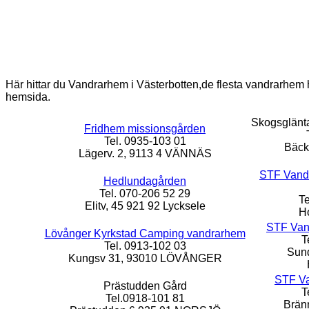
Här hittar du Vandrarhem i Västerbotten,de flesta vandrarhem
hemsida.
Skogsglänt
Fridhem missionsgården
Tel. 0935-103 01
Bäck
Lägerv. 2, 9113 4 VÄNNÄS
STF Vand
Hedlundagården
Tel. 070-206 52 29
Te
Elitv, 45 921 92 Lycksele
H
STF Van
Lövånger Kyrkstad Camping vandrarhem
T
Tel. 0913-102 03
Sund
Kungsv 31, 93010 LÖVÅNGER
STF Va
Prästudden Gård
T
Tel.0918-101 81
Brän