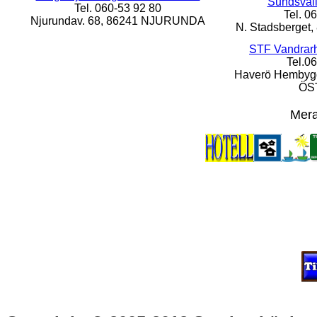
Sundsval
Tel. 060-53 92 80
Tel. 0
Njurundav. 68, 86241 NJURUNDA
N. Stadsberge
STF Vandrar
Tel.0
Haverö Hembygd
ÖS
Mera