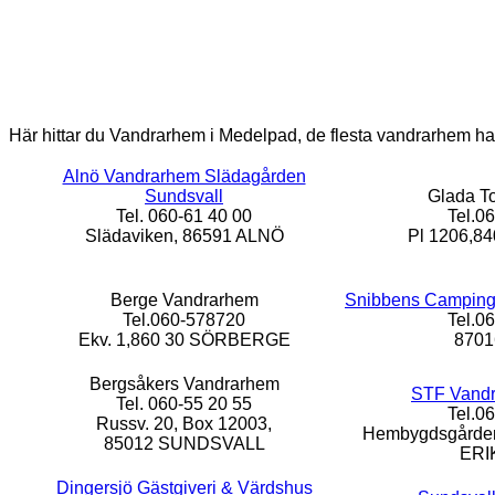
Här hittar du Vandrarhem i Medelpad, de flesta vandrarhem ha
Alnö Vandrarhem Slädagården
Sundsvall
Glada T
Tel. 060-61 40 00
Tel.0
Slädaviken, 86591 ALNÖ
Pl 1206,8
Berge Vandrarhem
Snibbens Camping
Tel.060-578720
Tel.0
Ekv. 1,860 30 SÖRBERGE
8701
Bergsåkers Vandrarhem
STF Vandr
Tel. 060-55 20 55
Tel.0
Russv. 20, Box 12003,
Hembygdsgården
85012 SUNDSVALL
ERI
Dingersjö Gästgiveri & Värdshus