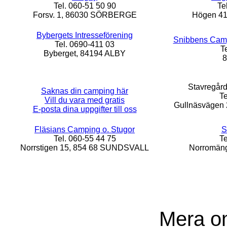
Tel. 060-51 50 90
Te
Forsv. 1, 86030 SÖRBERGE
Högen 4
Bybergets Intresseförening
Snibbens Camp
Tel. 0690-411 03
T
Byberget, 84194 ALBY
8
Stavregår
Saknas din camping här
Te
Vill du vara med gratis
Gullnäsväge
E-posta dina uppgifter till oss
Fläsians Camping o. Stugor
S
Tel. 060-55 44 75
Te
Norrstigen 15, 854 68 SUNDSVALL
Norromäng
Mera o