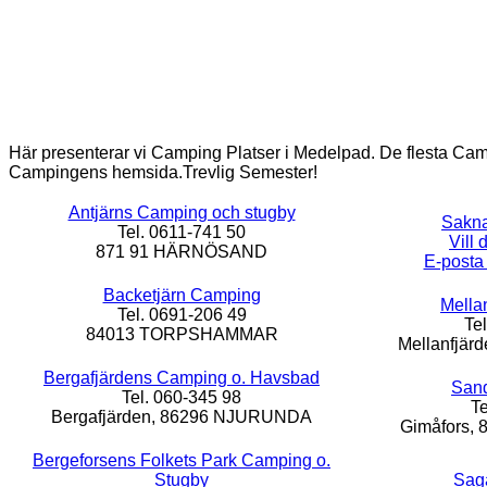
Här presenterar vi Camping Platser i Medelpad. De flesta Camp
Campingens hemsida.
Trevlig Semester!
Antjärns Camping och stugby
Sakna
Tel. 0611-741 50
Vill 
871 91 HÄRNÖSAND
E-posta 
Backetjärn Camping
Mella
Tel. 0691-206 49
Te
84013 TORPSHAMMAR
Mellanfjär
Bergafjärdens Camping o. Havsbad
San
Tel. 060-345 98
Te
Bergafjärden, 86296 NJURUNDA
Gimåfors
Bergeforsens Folkets Park Camping o.
Stugby
Sag