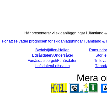
Här presenterar vi skidanläggningar i Jämtland 
För att se väder prognosen för skidanläggningar i Jämtland &
Bydalsfjällen/Hallen
Ramundber
Edsåsdalen/Undersåker
Storlie
Funäsdalsberget/Funäsdalen
Trillev
Lofsdalen/Lofsdalen
Tännda
Mera o