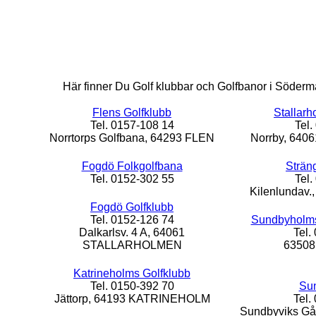
Här finner Du Golf klubbar och Golfbanor i Söderma
Flens Golfklubb
Stallarh
Tel. 0157-108 14
Tel.
Norrtorps Golfbana, 64293 FLEN
Norrby, 64
Fogdö Folkgolfbana
Strän
Tel. 0152-302 55
Tel.
Kilenlundav
Fogdö Golfklubb
Tel. 0152-126 74
Sundbyholms
Dalkarlsv. 4 A, 64061
Tel.
STALLARHOLMEN
6350
Katrineholms Golfklubb
Tel. 0150-392 70
Sun
Jättorp, 64193 KATRINEHOLM
Tel.
Sundbyviks G