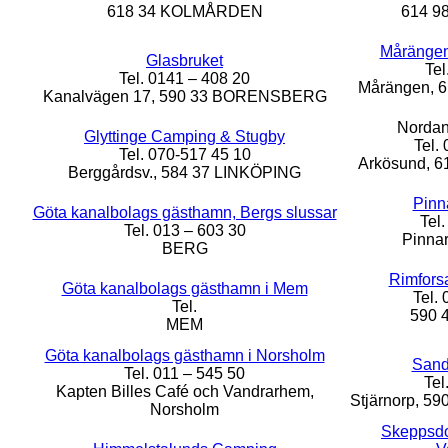
618 34 KOLMÅRDEN
614 9
Mårängen
Glasbruket
Tel
Tel. 0141 – 408 20
Mårängen, 
Kanalvägen 17, 590 33 BORENSBERG
Norda
Glyttinge Camping & Stugby
Tel.
Tel. 070-517 45 10
Arkösund, 
Berggårdsv., 584 37 LINKÖPING
Pinn
Göta kanalbolags gästhamn, Bergs slussar
Tel
Tel. 013 – 603 30
Pinna
BERG
Rimfors
Göta kanalbolags gästhamn i Mem
Tel.
Tel.
590 
MEM
Göta kanalbolags gästhamn i Norsholm
Sand
Tel. 011 – 545 50
Tel
Kapten Billes Café och Vandrarhem,
Stjärnorp, 
Norsholm
Skeppsd