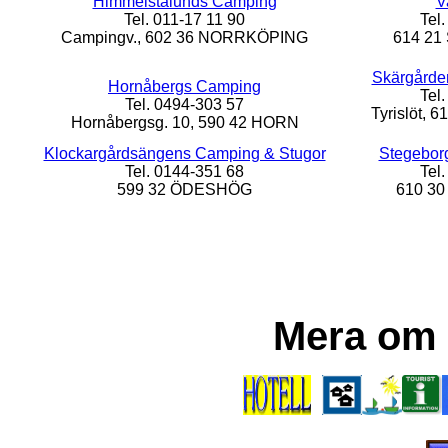
Himmelstalunds Camping
V
Tel. 011-17 11 90
Tel
Campingv., 602 36 NORRKÖPING
614 2
Skärgårde
Hornåbergs Camping
Tel
Tel. 0494-303 57
Tyrislöt,
Hornåbergsg. 10, 590 42 HORN
Klockargårdsängens Camping & Stugor
Stegebor
Tel. 0144-351 68
Tel
599 32 ÖDESHÖG
610 3
Mera om 