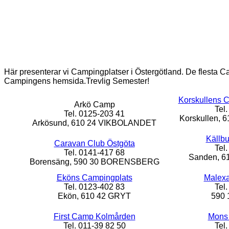
Här presenterar vi Campingplatser i Östergötland. De flesta Ca
Campingens hemsida.
Trevlig Semester!
Korskullens 
Arkö Camp
Tel
Tel. 0125-203 41
Korskullen,
Arkösund, 610 24 VIKBOLANDET
Källb
Caravan Club Östgöta
Tel
Tel. 0141-417 68
Sanden, 
Borensäng, 590 30 BORENSBERG
Eköns Campingplats
Malex
Tel. 0123-402 83
Tel
Ekön, 610 42 GRYT
590
First Camp Kolmården
Mons 
Tel. 011-39 82 50
Tel