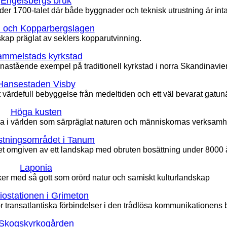
Engelsbergs bruk
der 1700-talet där både byggnader och teknisk utrustning är inta
 och Kopparbergslagen
dskap präglat av seklers kopparutvinning.
mmelstads kyrkstad
nastående exempel på traditionell kyrkstad i norra Skandinavie
Hansestaden Visby
ärdefull bebyggelse från medeltiden och ett väl bevarat gatunä
Höga kusten
a i världen som särpräglat naturen och människornas verksamh
istningsområdet i Tanum
t omgiven av ett landskap med obruten bosättning under 8000 
Laponia
ker med så gott som orörd natur och samiskt kulturlandskap
iostationen i Grimeton
ör transatlantiska förbindelser i den trådlösa kommunikationens
Skogskyrkogården