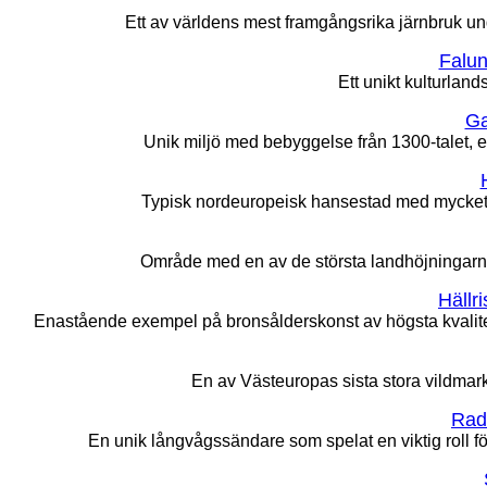
Ett av världens mest framgångsrika järnbruk un
Falun
Ett unikt kulturlan
Ga
Unik miljö med bebyggelse från 1300-talet, e
Typisk nordeuropeisk hansestad med mycket v
Område med en av de största landhöjningarn
Hällr
Enastående exempel på bronsålderskonst av högsta kvalite
En av Västeuropas sista stora vildmar
Rad
En unik långvågssändare som spelat en viktig roll f