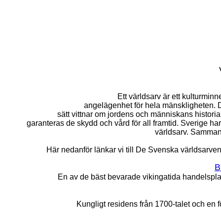
Ett världsarv är ett kulturminn
angelägenhet för hela mänskligheten. Det 
sätt vittnar om jordens och människans histori
garanteras de skydd och vård för all framtid. Sverige ha
världsarv. Sammanl
Här nedanför länkar vi till De Svenska världsarven
B
En av de bäst bevarade vikingatida handelspla
Kungligt residens från 1700-talet och en fö