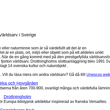
Världsarv i Sverige
e eller naturminne som är så värdefullt att det är en
är en plats, ort, miljö eller objekt som på ett alldeles unikt
a. När de en gång kommit med på den prestigefyllda världsarvsli
r fjorton världsarv. Drottningholms slottsanläggning blev 1991 Sv
agt 14 svenska kultur och naturobjekt .
. Vill du läsa mera om andra världsarv? Gå då tilll
Unescos web
irka och Hovgården
tserna från åren 700-900, ovanligt många och värdefulla lämnin
Drottningholm
r Europa tidstypisk arkitektur inspirerad av franska Versailles.