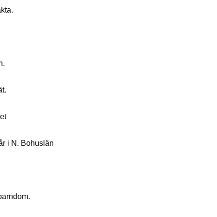
kta.
n.
t.
et
år i N. Bohuslän
 barndom.