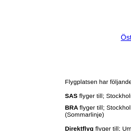
Ös
Flygplatsen har följande 
SAS
flyger till; Stockh
BRA
flyger till; Stock
(Sommarlinje)
Direktflyg
flyger till; U