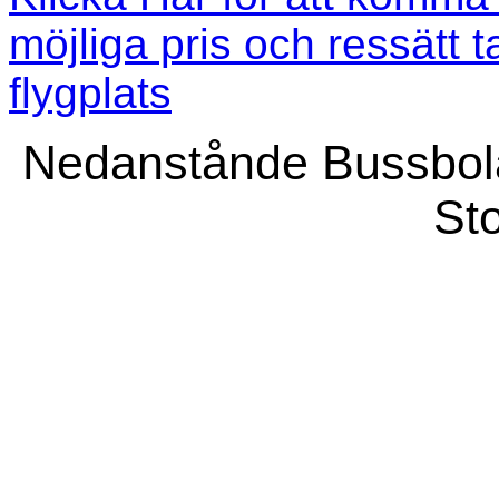
möjliga pris och ressätt t
flygplats
Nedanstånde Bussbola
St