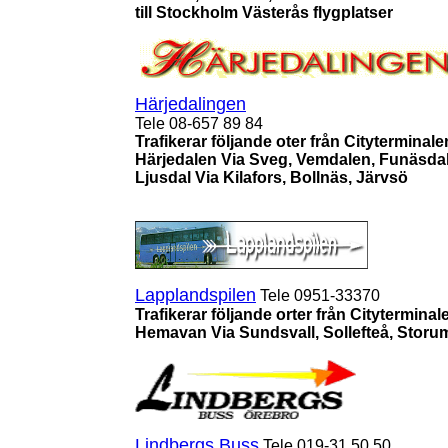
till Stockholm Västerås flygplatser
Härjedalingen
Tele 08-657 89 84
Trafikerar följande oter från Cityterminale
Härjedalen Via Sveg, Vemdalen, Funäsda
Ljusdal Via Kilafors, Bollnäs, Järvsö
Lapplandspilen
Tele 0951-33370
Trafikerar följande orter från Cityterminal
Hemavan Via Sundsvall, Sollefteå, Storu
Lindbergs Buss
Tele 019-31 50 50